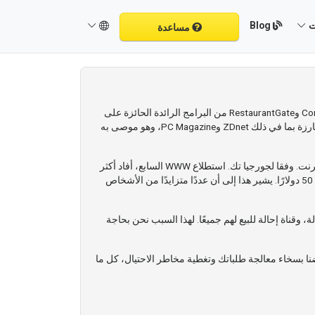
Blog
ت
مساعدة
هل تبحث عن طريقة لكسب المزيد من الدولارات؟ تعد برامجنا HospitalGate وClinicGate وVeterinaryGate وBodyCareGate وCompanyGate وRestaurantGate من البرامج الرائدة الحائزة على
جوائز 5 نجوم في السوق اليوم. لقد كان يتوسع بمعدل متصاعد منذ طرحه في عام 2004. وقد تمت تغطية برنامجنا في العديد من المجلات البارزة بما في ذلك ZDnet وPC Magazine، وهو موصى به
لمشاركة نجاحنا، نود أن تكون شريكًا تجاريًا لك. انضم إلينا الآن كموزع برامجنا واحصل على حصتك من مليارات الدولارات المضمنة على الإنترنت. وفقا لجورجيا تك. استطلاع WWW السابع، أفاد أكثر
من 70% (66% في الاستطلاع السابق) من المشاركين أنهم استخدموا الويب للعثور على معلومات حول منتجات البرامج التي تكلف أكثر من 50 دولارًا. يشير هذا إلى أن عددًا متزايدًا من الأشخاص
لة، وقناة إحالة للبيع لهم جميعًا. لهذا السبب نحن بحاجة
نا بسخاء معالجة طلباتك وتغطية مخاطر الاحتيال، كل ما