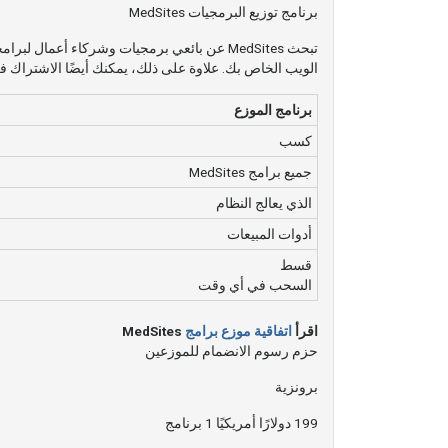
برنامج توزيع البرمجيات MedSites
تبحث MedSites عن بائعي برمجيات وشركاء أع
الويب الخاص بك. علاوة على ذلك، يمكنك أيضًا الاشتراك ف
برنامج الموزع
كسب
جميع برامج MedSites
الذي يعالج النظام
أدوات المبيعات
قسط
السحب في أي وقت
اقرأ
اتفاقية موزع برامج
MedSites
حزم رسوم الانضمام للموزعين
برونزية
199 دولارًا أمريكيًا 1 برنامج