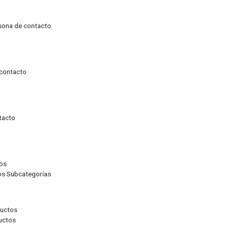
rsona de contacto
 contacto
ntacto
tos
tos Subcategorías
ductos
ductos