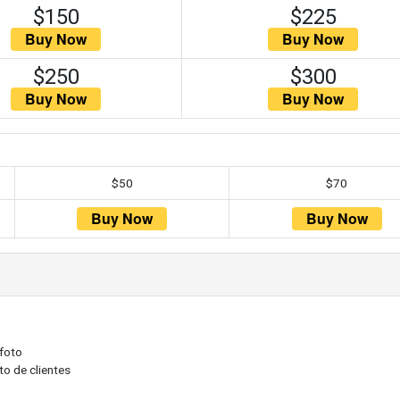
$150
$225
$250
$300
$50
$70
 foto
to de clientes