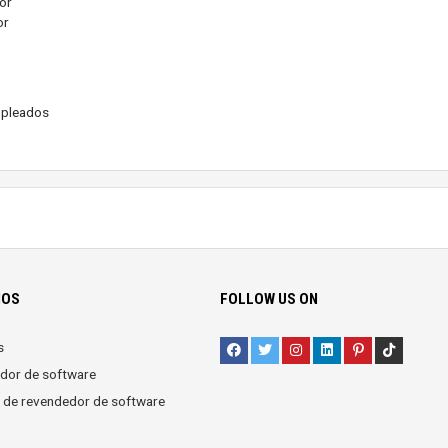
dor
or
mpleados
IOS
FOLLOW US ON
s
dor de software
 de revendedor de software