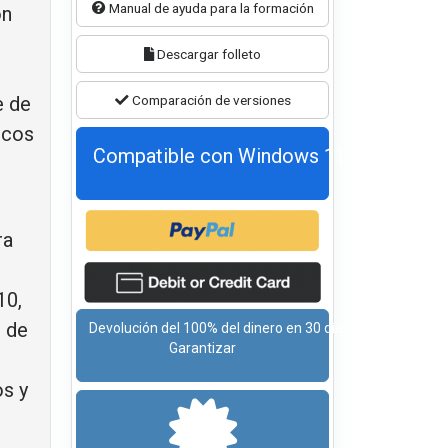
Manual de ayuda para la formación
on
Descargar folleto
e de
Comparación de versiones
icos
Compatible con Windows 11
.
ra
10,
s de
Devolución del 100% del dinero en 30 días
Garantizar
s y