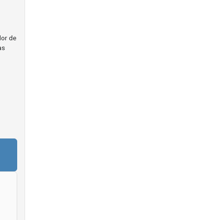
dor de
as