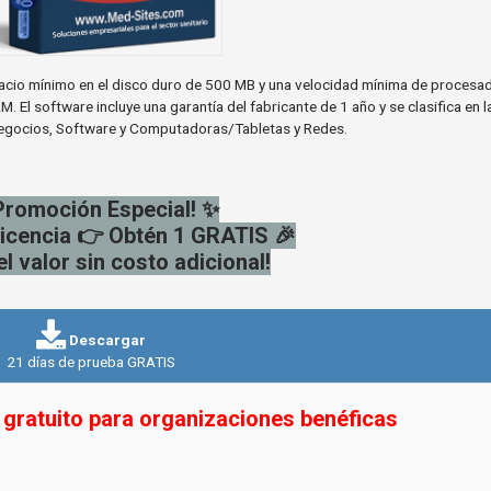
pacio mínimo en el disco duro de 500 MB y una velocidad mínima de procesa
 El software incluye una garantía del fabricante de 1 año y se clasifica en l
Negocios, Software y Computadoras/Tabletas y Redes.
Promoción Especial! ✨
icencia 👉 Obtén 1 GRATIS 🎉
el valor sin costo adicional!
Descargar
21 días de prueba GRATIS
gratuito para organizaciones benéficas