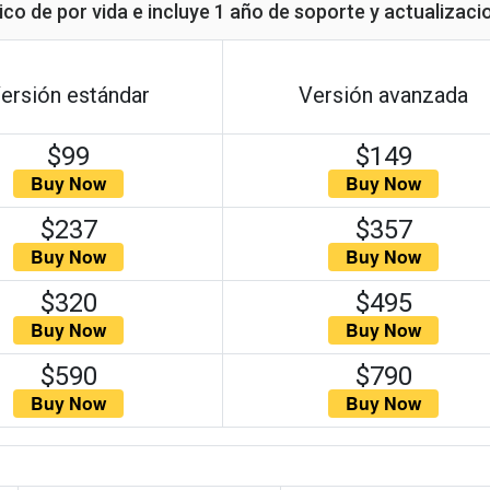
nico de por vida e incluye 1 año de soporte y actualizaci
ersión estándar
Versión avanzada
$99
$149
$237
$357
$320
$495
$590
$790