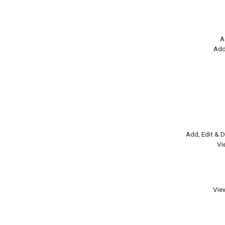
A
Add
Add, Edit & 
Vi
Vie