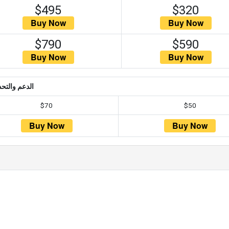
$495
$320
$790
$590
الدعم والتحد
$70
$50