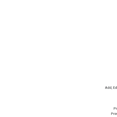
Add, Ed
Pr
Pri