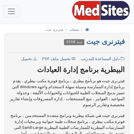
منتجات
فيترنرى جيت
فيترنرى جيت
منذ 2008
دليل المساعدة للتدريب
تحميل ملف PDF
تحميل
البيطرية برنامج إدارة العيادات
فيترنرى جيت هو برنامج بيطري ، برنامج فوترة مكتب بيطري ، يقدم
برنامج إدارة الممارسة وسيلة سهلة لاستخدام واجهة Windows التي
تتميز بدمج السجلات الطبية للحيوانات والحيوانات الأليفة ، وجدولة
المواعيد ، الفواتير ، تتبع المستحقات ، إدارة المصروفات وإنشاء تقارير
مخصصة وتقارير الرسوم.
فيترنرى جيت هي شبكة بيطرية وبرامج متعددة المستخدمين ، برنامج
فوترة مكتب بيطري ، برنامج سجلات طبية حيوانية وبرمجيات إدارة
الممارسات البيطرية للممارسات الطبية البيطرية Samll-Large التي
تحتوي على جميع العناصر المالية والسريرية والتشغيلية من أجل